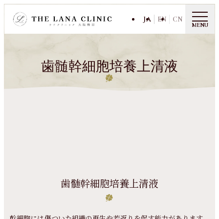
JA
EN
CN
MENU
歯髄幹細胞培養上清液
歯髄幹細胞培養上清液
幹細胞には傷ついた組織の再生や若返りを促す能力があります。