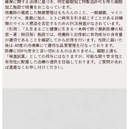
確保に関する法律に基づき、特定細胞加工物製造許可を得た細胞
加工施設で培養をおこなっています。
培養時の徹底した無菌管理はもちろんのこと、一般細菌、マイコ
プラズマ、真菌に加え、ヒトに病気を引き起こすことがある18種
類のウイルス感染を否定するためのPCR検査がなされています。
（引用：「人生まるごと健康に生きる～未病で防ぐ最新医療の秘
密～著：照沼裕）施設では、培養時と出荷前に有効成分の含有量
が適切であることを確認してから出荷を行います。当院に届いた
後は-40度の冷凍庫にて適切な品質管理を行なっております。
医療に100％安全と言い切れるものはありません。細胞上清も
「検査試薬」としての投与にはなりますが、可能な限り安全性と
有効性に配慮した治療の提供を目指しております。ご質問があれ
ば遠慮なくお申し付けください。