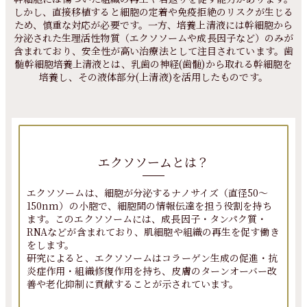
しかし、直接移植すると細胞の定着や免疫拒絶のリスクが生じる
ため、
慎重な対応が必要です。一方、培養上清液には幹細胞から
分泌された生理活性物質（エクソソームや成長因子など）のみが
含まれており、
安全性が高い治療法として注目されています。
歯
髄幹細胞培養上清液とは、乳歯の神経(歯髄)から取れる幹細胞を
培養し、その液体部分(上清液)を活用したものです。
エクソソームとは？
エクソソームは、細胞が分泌するナノサイズ（直径50～
150nm）の小胞で、細胞間の情報伝達を担う役割を持ち
ます。このエクソソームには、成長因子・タンパク質・
RNAなどが含まれており、肌細胞や組織の再生を促す働き
をします。
研究によると、エクソソームはコラーゲン生成の促進・抗
炎症作用・組織修復作用を持ち、皮膚のターンオーバー改
善や老化抑制に貢献することが示されています。