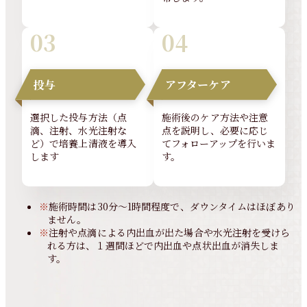
投与
アフターケア
選択した投与方法（点
施術後のケア方法や注意
滴、注射、水光注射な
点を説明し、必要に応じ
ど）で培養上清液を導入
てフォローアップを行いま
します
す。
※
施術時間は30分～1時間程度で、ダウンタイムはほぼあり
ません。
※
注射や点滴による内出血が出た場合や水光注射を受けら
れる方は、１週間ほどで内出血や点状出血が消失しま
す。