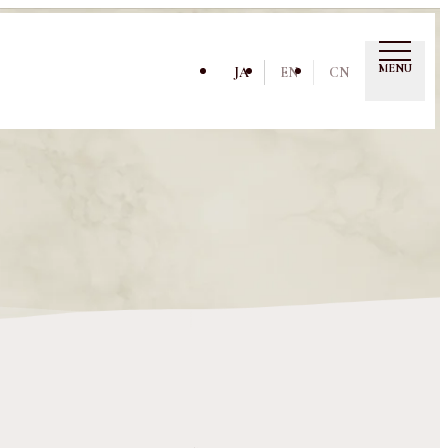
MENU
JA
EN
CN