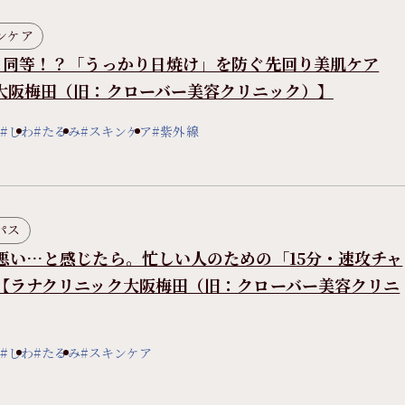
ンケア
と同等！？「うっかり日焼け」を防ぐ先回り美肌ケア
大阪梅田（旧：クローバー美容クリニック）】
#しわ
#たるみ
#スキンケア
#紫外線
パス
悪い…と感じたら。忙しい人のための「15分・速攻チャ
【ラナクリニック大阪梅田（旧：クローバー美容クリニ
#しわ
#たるみ
#スキンケア