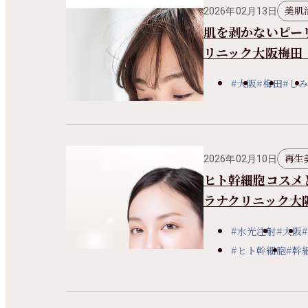
美肌
2026年02月13日
肌を剥かないピー
リニック大阪梅田
#大阪
#梅田
#しみ
再生
2026年02月10日
ヒト幹細胞コスメ
ラナクリニック大
#水光注射
#大阪
#ヒト幹細胞
#幹