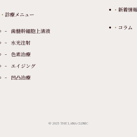
新着情
診療メニュー
コラム
歯髄幹細胞上清液
水光注射
色素治療
エイジング
凹凸治療
© 2025 THE LANA CLINIC