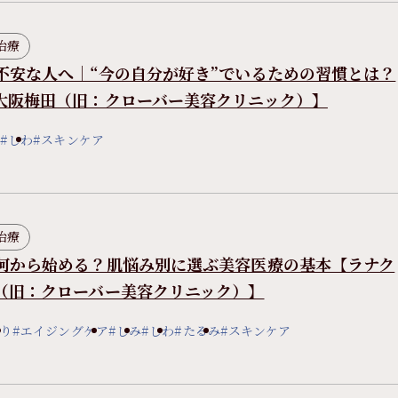
治療
不安な人へ｜“今の自分が好き”でいるための習慣とは？
大阪梅田（旧：クローバー美容クリニック）】
#しわ
#スキンケア
治療
何から始める？肌悩み別に選ぶ美容医療の基本【ラナク
（旧：クローバー美容クリニック）】
返り
#エイジングケア
#しみ
#しわ
#たるみ
#スキンケア