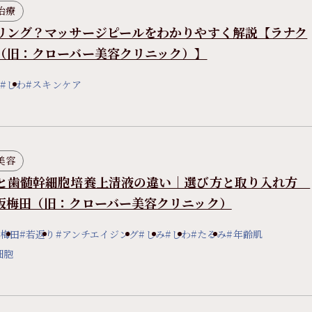
治療
リング？マッサージピールをわかりやすく解説【ラナク
（旧：クローバー美容クリニック）】
#しわ
#スキンケア
美容
と歯髄幹細胞培養上清液の違い｜選び方と取り入れ方
阪梅田（旧：クローバー美容クリニック）
#梅田
#若返り
#アンチエイジング
#しみ
#しわ
#たるみ
#年齢肌
細胞