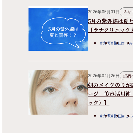
スキ
2026年05月01日
5月の紫外線は夏
【ラナクリニック
#大阪
#梅田
#しみ
点滴
2026年04月26日
朝のメイクのりが
ージ」美容活用術
ック）】
#大阪
#梅田
#しみ