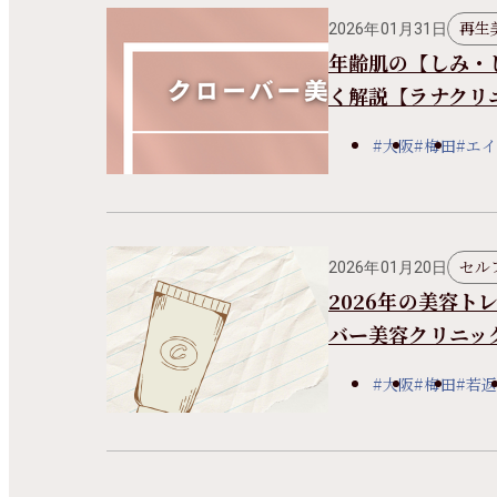
再生
2026年01月31日
年齢肌の【しみ・
く解説【ラナクリ
#大阪
#梅田
#エ
セル
2026年01月20日
2026年の美容
バー美容クリニッ
#大阪
#梅田
#若