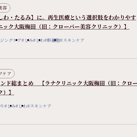
美容
しわ・たるみ】に。再生医療という選択肢をわかりやす
ニック大阪梅田（旧：クローバー美容クリニック）】
イジングケア
#しみ
#しわ
#幹細胞
#スキンケア
フケア
トレンド総まとめ 【ラナクリニック大阪梅田（旧：クロ
ク）】
返り
#しみ
#しわ
#スキンケア