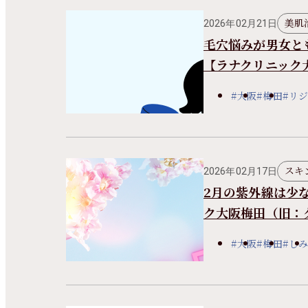
美肌
2026年02月21日
毛穴悩みが男女と
【ラナクリニック
#大阪
#梅田
#リ
スキ
2026年02月17日
2月の紫外線は少
ク大阪梅田（旧：
#大阪
#梅田
#しみ