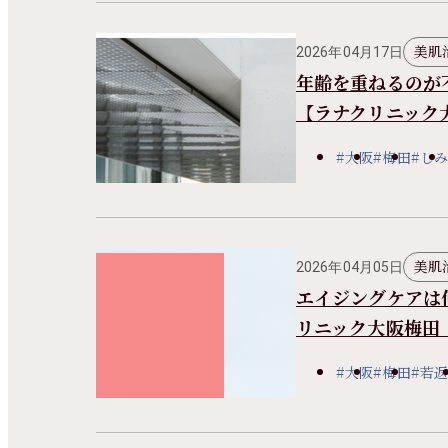
美肌
2026年04月17日
年齢を重ねるのが
【ラナクリニック
#大阪
#梅田
#しみ
美肌
2026年04月05日
エイジングケアは
リニック大阪梅田
#大阪
#梅田
#若