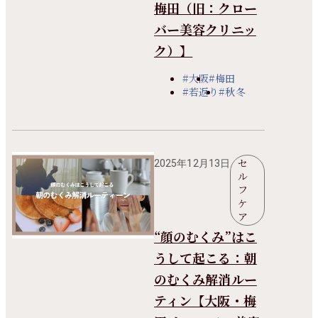
梅田（旧：クロー
バー美容クリニッ
ク）】
#大阪
#梅田
#若返り
#秋冬
セ
2025年12月13日
ル
フ
ケ
ア
“顔のむくみ”はこ
うして起こる：朝
のむくみ解消ルー
ティン【大阪・梅