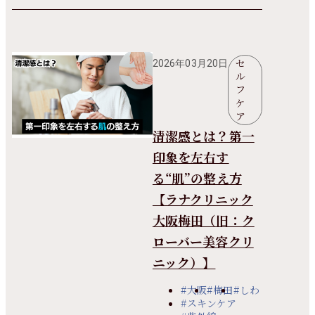
セ
2026年03月20日
ル
フ
ケ
ア
清潔感とは？第一
印象を左右す
る“肌”の整え方
【ラナクリニック
大阪梅田（旧：ク
ローバー美容クリ
ニック）】
#大阪
#梅田
#しわ
#スキンケア