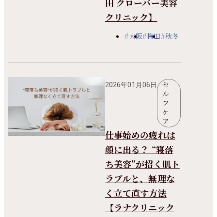
田 クローバー美容
クリニック】
#大阪
#梅田
#秋冬
セ
2026年01月06日
ル
フ
ケ
ア
仕事始めの疲れは
顔に出る？ “寝落
ち美容”が招く肌ト
ラブルと、無理な
く立て直す方法
【ラナクリニック