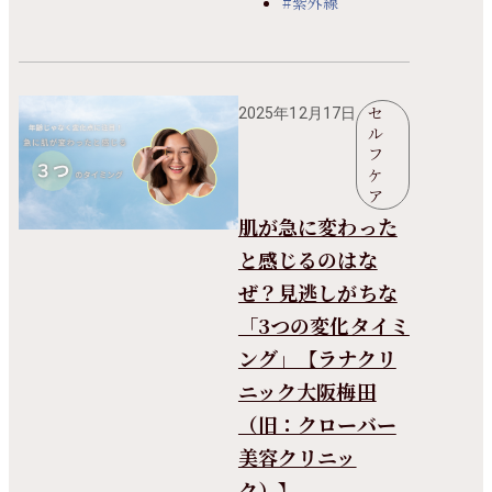
#紫外線
セ
2025年12月17日
ル
フ
ケ
ア
肌が急に変わった
と感じるのはな
ぜ？見逃しがちな
「3つの変化タイミ
ング」【ラナクリ
ニック大阪梅田
（旧：クローバー
美容クリニッ
ク）】