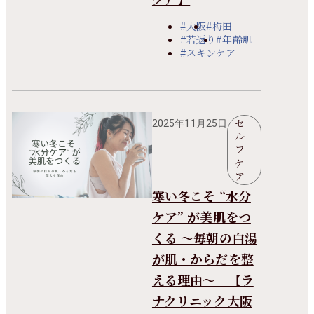
#大阪
#梅田
#若返り
#年齢肌
#スキンケア
セ
2025年11月25日
ル
フ
ケ
ア
寒い冬こそ “水分
ケア” が美肌をつ
くる 〜毎朝の白湯
が肌・からだを整
える理由〜 【ラ
ナクリニック大阪