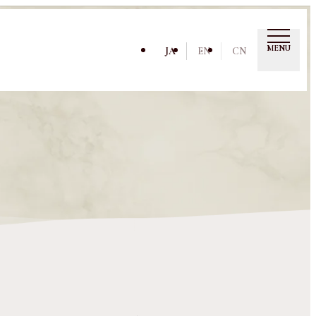
MENU
JA
EN
CN