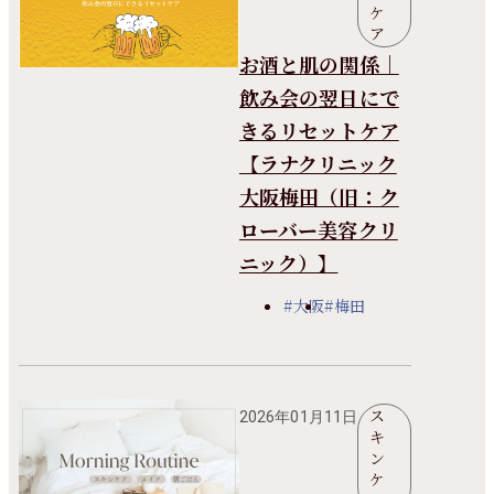
ケ
ア
お酒と肌の関係｜
飲み会の翌日にで
きるリセットケア
【ラナクリニック
大阪梅田（旧：ク
ローバー美容クリ
ニック）】
#大阪
#梅田
ス
2026年01月11日
キ
ン
ケ