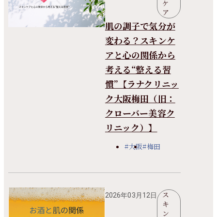
ケ
ア
肌の調子で気分が
変わる？スキンケ
アと心の関係から
考える“整える習
慣”【ラナクリニッ
ク大阪梅田（旧：
クローバー美容ク
リニック）】
#大阪
#梅田
ス
2026年03月12日
キ
ン