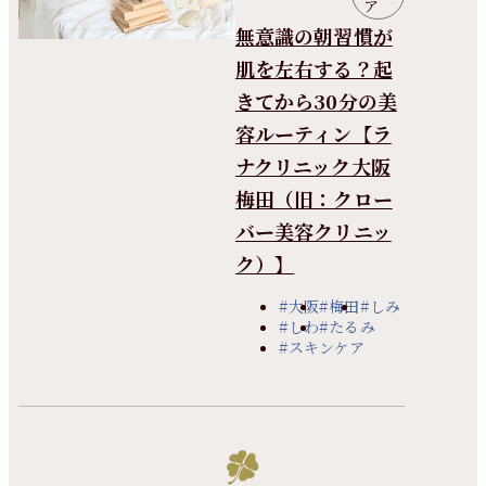
ア
無意識の朝習慣が
肌を左右する？起
きてから30分の美
容ルーティン【ラ
ナクリニック大阪
梅田（旧：クロー
バー美容クリニッ
ク）】
#大阪
#梅田
#しみ
#しわ
#たるみ
#スキンケア