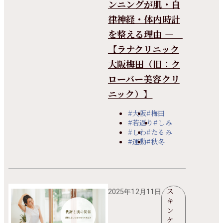
ンニングが肌・自
律神経・体内時計
を整える理由 ―
【ラナクリニック
大阪梅田（旧：ク
ローバー美容クリ
ニック）】
#大阪
#梅田
#若返り
#しみ
#しわ
#たるみ
#運動
#秋冬
ス
2025年12月11日
キ
ン
ケ