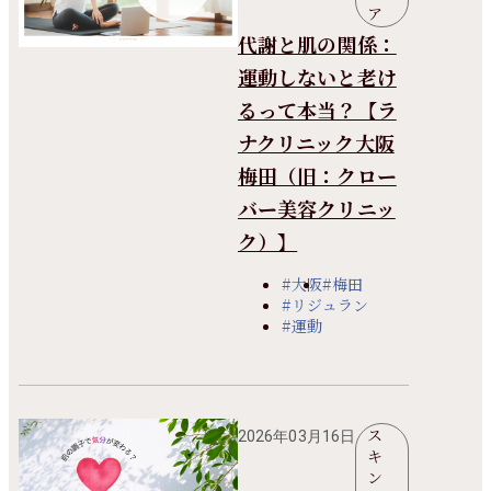
ア
代謝と肌の関係：
運動しないと老け
るって本当？【ラ
ナクリニック大阪
梅田（旧：クロー
バー美容クリニッ
ク）】
#大阪
#梅田
#リジュラン
#運動
ス
2026年03月16日
キ
ン