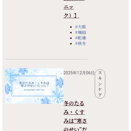
ニッ
ク）】
#大阪
#梅田
#乾燥
#秋冬
ス
2025年12月06日
キ
ン
ケ
ア
冬のたる
み・くす
みは“寒さ
のせい”だ