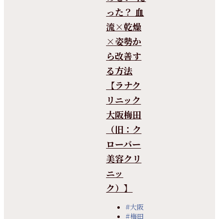
った？ 血
流×乾燥
×姿勢か
ら改善す
る方法
【ラナク
リニック
大阪梅田
（旧：ク
ローバー
美容クリ
ニッ
ク）】
#大阪
#梅田