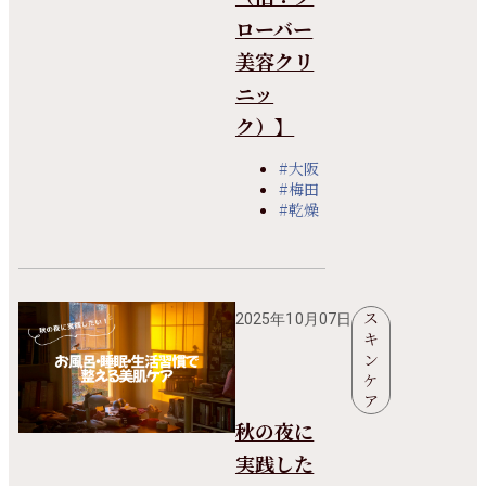
ローバー
美容クリ
ニッ
ク）】
#大阪
#梅田
#乾燥
ス
2025年10月07日
キ
ン
ケ
ア
秋の夜に
実践した