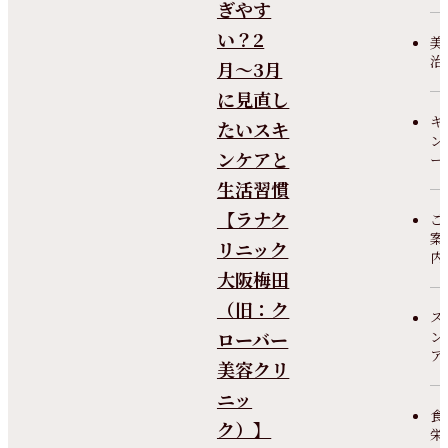
ぎやす
い？2
美
治
月〜3月
に見直し
キ
たいスキ
ン
ンケアと
ー
生活習慣
【ラナク
ご
案
リニック
内
大阪梅田
（旧：ク
ス
ローバー
ン
ア
美容クリ
ニッ
食
ク）】
栄