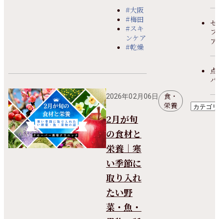
#大阪
#梅田
セ
#スキ
フ
ンケア
ア
#乾燥
点
パ
食・
2026年02月06日
栄養
2月が旬
の食材と
栄養｜寒
い季節に
取り入れ
たい野
菜・魚・