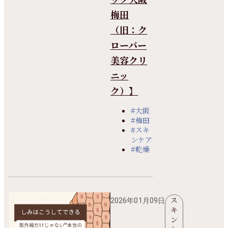
梅田
（旧：ク
ローバー
美容クリ
ニッ
ク）】
#大阪
#梅田
#スキ
ンケア
#乾燥
ス
2026年01月09日
キ
ン