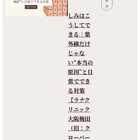
ケ
ア
しみはこ
うしてで
きる｜紫
外線だけ
じゃな
い“本当の
原因”と日
常ででき
る対策
【ラナク
リニック
大阪梅田
（旧：ク
ローバー