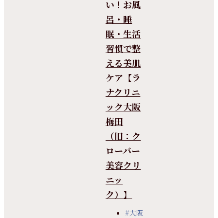
い！お風
呂・睡
眠・生活
習慣で整
える美肌
ケア【ラ
ナクリニ
ック大阪
梅田
（旧：ク
ローバー
美容クリ
ニッ
ク）】
#大阪