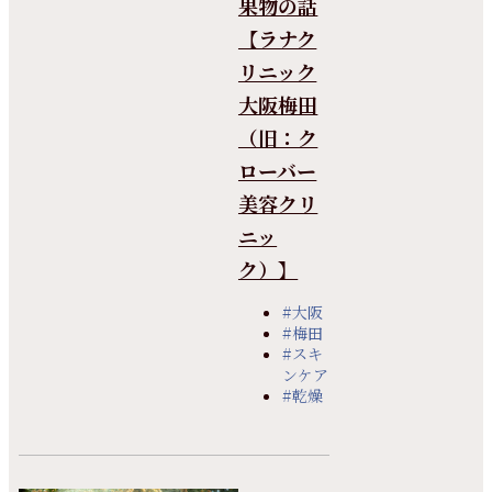
果物の話
【ラナク
リニック
大阪梅田
（旧：ク
ローバー
美容クリ
ニッ
ク）】
#大阪
#梅田
#スキ
ンケア
#乾燥