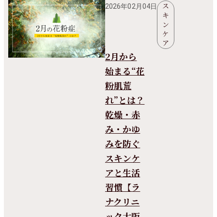
ス
2026年02月04日
キ
ン
ケ
ア
2月から
始まる“花
粉肌荒
れ”とは？
乾燥・赤
み・かゆ
みを防ぐ
スキンケ
アと生活
習慣【ラ
ナクリニ
ック大阪