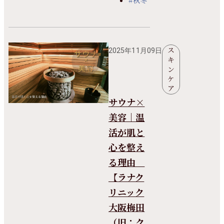
ス
2025年11月09日
キ
ン
ケ
ア
サウナ×
美容｜温
活が肌と
心を整え
る理由
【ラナク
リニック
大阪梅田
（旧：ク