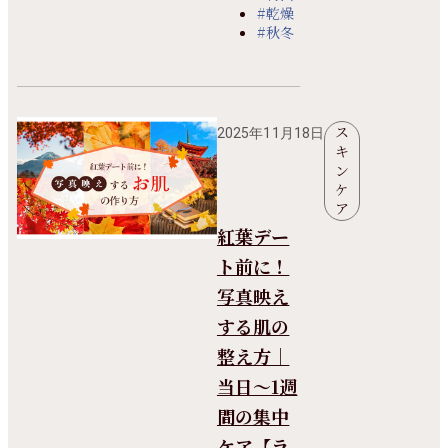
#乾燥
#秋冬
ス
2025年11月18日
キ
ン
ケ
ア
紅葉デー
ト前に！
写真映え
する肌の
整え方｜
当日〜1週
間の集中
ケア【ラ