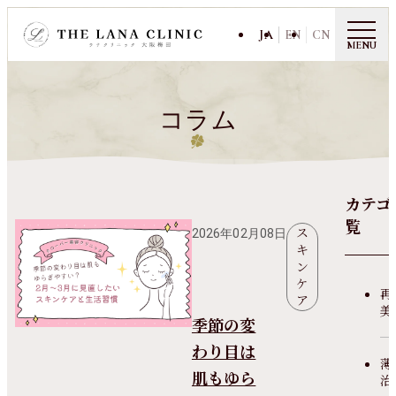
JA
EN
CN
MENU
コラム
カテゴ
覧
ス
2026年02月08日
キ
ン
ケ
再
ア
美
季節の変
わり目は
薄
肌もゆら
治