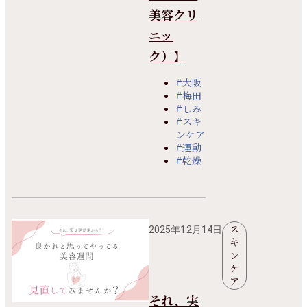
美容クリ
ニッ
ク）】
#大阪
#梅田
#しみ
#スキ
ンケア
#運動
#乾燥
ス
2025年12月14日
キ
ン
ケ
ア
それ、実