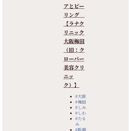
アとピー
リング
【ラナク
リニック
大阪梅田
（旧：ク
ローバー
美容クリ
ニッ
ク）】
#大阪
#梅田
#しみ
#しわ
#たる
み
#幹細