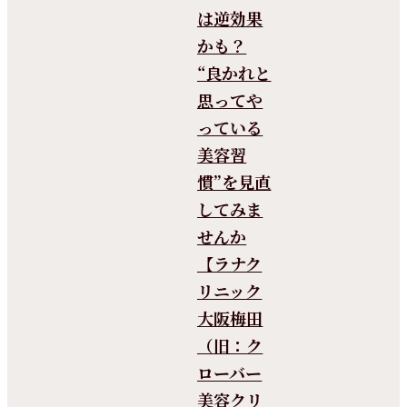
は逆効果
かも？
“良かれと
思ってや
っている
美容習
慣”を見直
してみま
せんか
【ラナク
リニック
大阪梅田
（旧：ク
ローバー
美容クリ