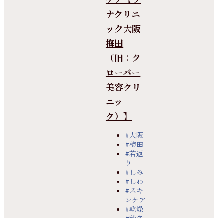
ナクリニ
ック大阪
梅田
（旧：ク
ローバー
美容クリ
ニッ
ク）】
#大阪
#梅田
#若返
り
#しみ
#しわ
#スキ
ンケア
#乾燥
#秋冬