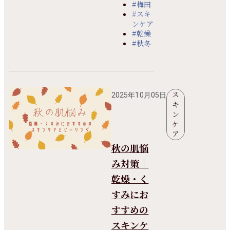
#梅田
#スキ
ンケア
#乾燥
#秋冬
ス
2025年10月05日
キ
ン
ケ
ア
秋の肌悩
み対策｜
乾燥・く
すみにお
すすめの
スキンケ