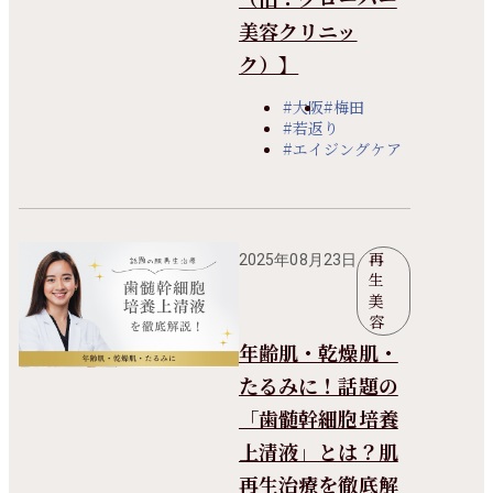
美容クリニッ
ク）】
#大阪
#梅田
#若返り
#エイジングケア
再
2025年08月23日
生
美
容
年齢肌・乾燥肌・
たるみに！話題の
「歯髄幹細胞培養
上清液」とは？肌
再生治療を徹底解