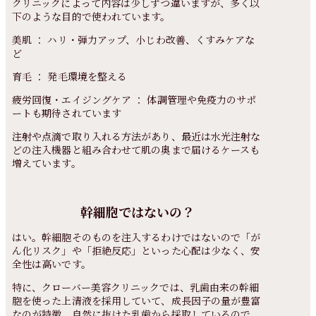
クリニックによって内容は少しずつ違いますが、多く以
下のような目的で使われています。
美肌 ： ハリ・弾力アップ、小じわ改善、くすみケアな
ど
育毛 ： 発毛環境を整える
疲労回復・エイジングケア ： 体調管理や免疫力のサポ
ートも期待されています
注射や点滴で取り入れる方法があり、最近は水光注射な
どの注入機器と組み合わせて肌の奥まで届けるケースも
増えています。
幹細胞ではないの？
はい。幹細胞そのものを注入するわけではないので「が
ん化リスク」や「拒絶反応」といった心配は少なく、安
全性は高いです。
特に、クローバー美容クリニックでは、乳歯由来の幹細
胞を使った上清液を採用していて、成長因子の量が豊富
なのが特徴。自然に抜けた乳歯から採取しているので、