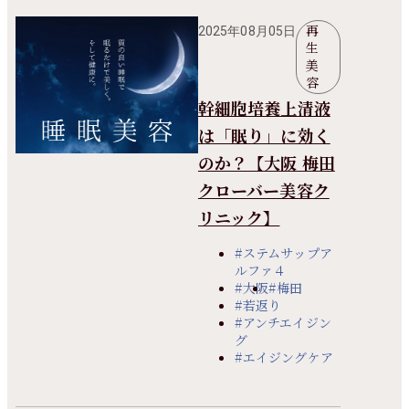
再
2025年08月05日
生
美
容
幹細胞培養上清液
は「眠り」に効く
のか？【大阪 梅田
クローバー美容ク
リニック】
#ステムサップア
ルファ４
#大阪
#梅田
#若返り
#アンチエイジン
グ
#エイジングケア