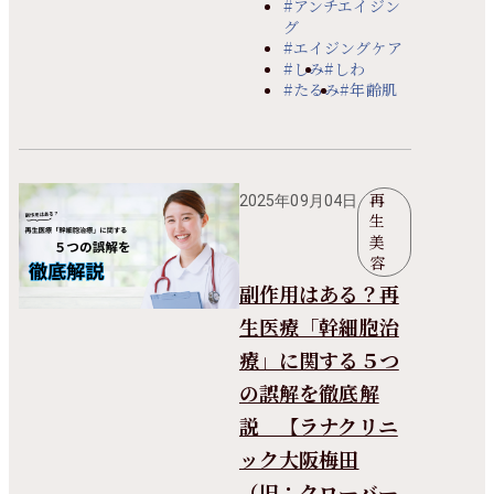
#アンチエイジン
グ
#エイジングケア
#しみ
#しわ
#たるみ
#年齢肌
再
2025年09月04日
生
美
容
副作用はある？再
生医療「幹細胞治
療」に関する５つ
の誤解を徹底解
説 【ラナクリニ
ック大阪梅田
（旧：クローバー