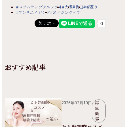
#ステムサップアルファ４
#大阪
#梅田
#若返り
#アンチエイジング
#エイジングケア
おすすめ記事
再
2026年02月10日
生
美
容
ヒト幹細胞コスメ