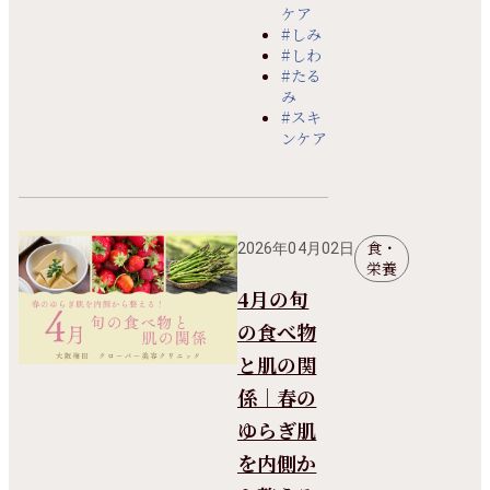
ケア
#しみ
#しわ
#たる
み
#スキ
ンケア
食・
2026年04月02日
栄養
4月の旬
の食べ物
と肌の関
係｜春の
ゆらぎ肌
を内側か