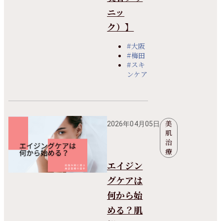
ニッ
ク）】
#大阪
#梅田
#スキ
ンケア
美
2026年04月05日
肌
治
療
エイジン
グケアは
何から始
める？肌