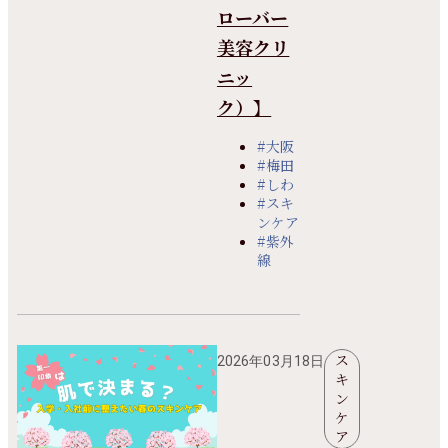
ローバー
美容クリ
ニッ
ク）】
#大阪
#梅田
#しわ
#スキ
ンケア
#紫外
線
ス
2026年03月18日
キ
ン
ケ
ア