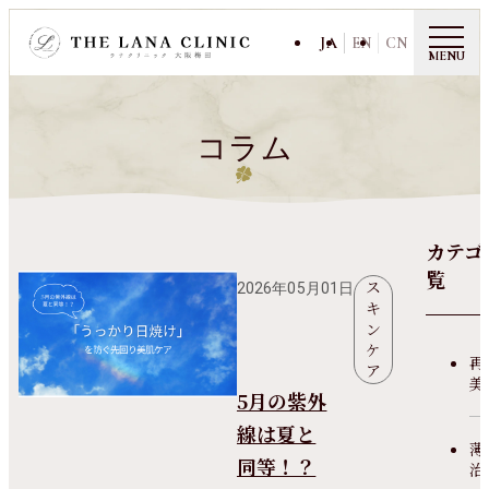
JA
EN
CN
MENU
コラム
カテゴ
覧
ス
2026年05月01日
キ
ン
ケ
再
ア
美
5月の紫外
線は夏と
薄
同等！？
治