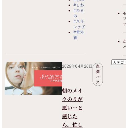
#しわ
#たる
セ
み
フ
#スキ
ア
ンケア
#紫外
線
点
パ
点
2026年04月26日
滴
パ
ス
朝のメイ
クのりが
悪い…と
感じた
ら。忙し