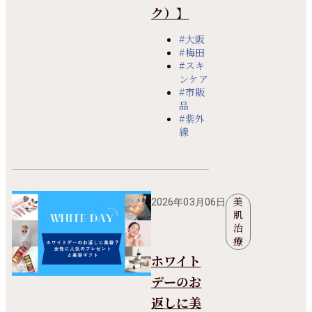
ク）】
#大阪
#梅田
#スキ
ンケア
#市販
品
#紫外
線
美
2026年03月06日
肌
治
療
ホワイト
デーのお
返しに美