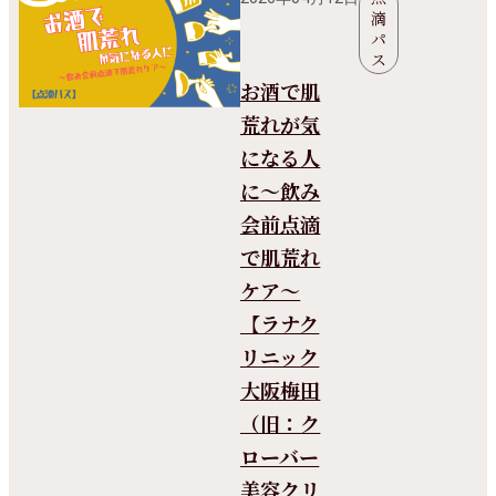
滴
パ
ス
お酒で肌
荒れが気
になる人
に～飲み
会前点滴
で肌荒れ
ケア～
【ラナク
リニック
大阪梅田
（旧：ク
ローバー
美容クリ