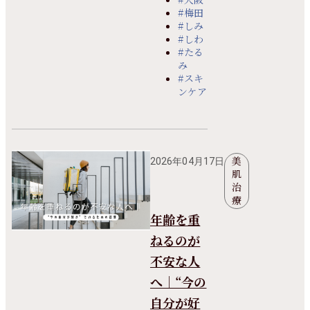
#梅田
#しみ
#しわ
#たる
み
#スキ
ンケア
美
2026年04月17日
肌
治
療
年齢を重
ねるのが
不安な人
へ｜“今の
自分が好