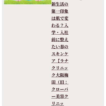
新生活の
第一印象
は肌で変
わる？入
学・入社
前に整え
たい春の
スキンケ
ア【ラナ
クリニッ
ク大阪梅
田（旧：
クローバ
ー美容ク
リニッ