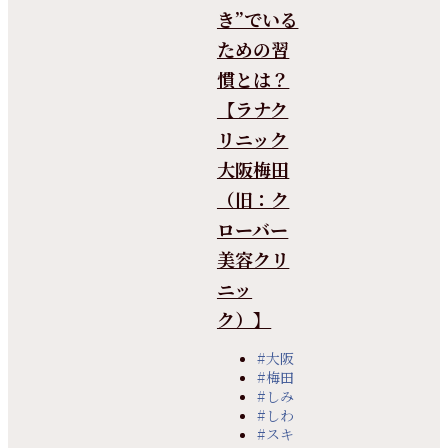
き”でいる
ための習
慣とは？
【ラナク
リニック
大阪梅田
（旧：ク
ローバー
美容クリ
ニッ
ク）】
#大阪
#梅田
#しみ
#しわ
#スキ