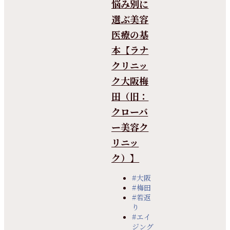
悩み別に
選ぶ美容
医療の基
本【ラナ
クリニッ
ク大阪梅
田（旧：
クローバ
ー美容ク
リニッ
ク）】
#大阪
#梅田
#若返
り
#エイ
ジング