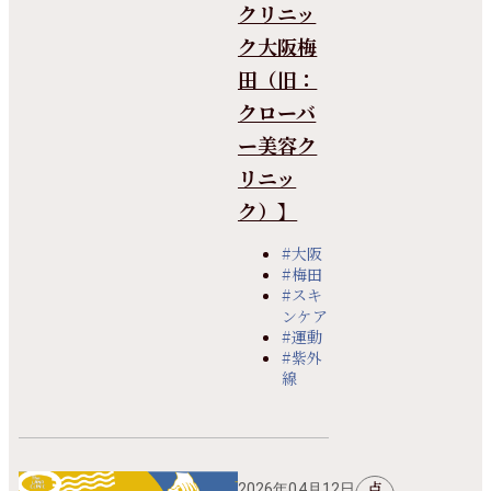
クリニッ
ク大阪梅
田（旧：
クローバ
ー美容ク
リニッ
ク）】
#大阪
#梅田
#スキ
ンケア
#運動
#紫外
線
点
2026年04月12日