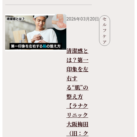
セ
2026年03月20日
ル
フ
ケ
ア
清潔感と
は？第一
印象を左
右す
る“肌”の
整え方
【ラナク
リニック
大阪梅田
（旧：ク