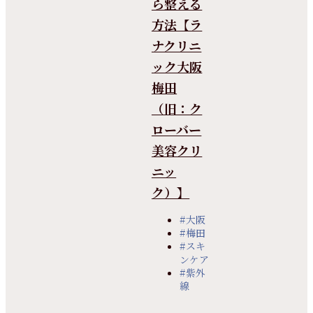
ら整える
方法【ラ
ナクリニ
ック大阪
梅田
（旧：ク
ローバー
美容クリ
ニッ
ク）】
#大阪
#梅田
#スキ
ンケア
#紫外
線