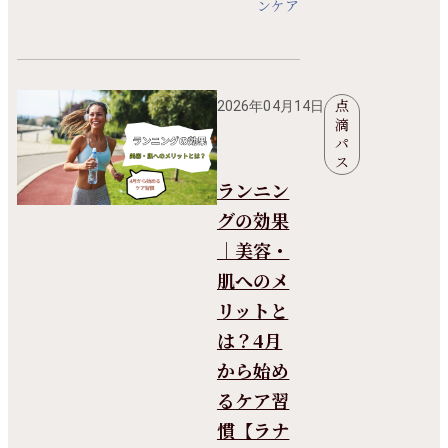
ンケア
点
2026年04月14日
滴
パ
ス
ランニン
グの効果
｜美容・
肌へのメ
リットと
は？4月
から始め
るケア習
慣【ラナ