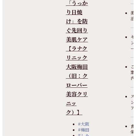
「うっか
り日焼
美
治
け」を防
ぐ先回り
キ
美肌ケア
ン
【ラナク
ー
リニック
大阪梅田
ご
案
（旧：ク
内
ローバー
美容クリ
ス
ニッ
ン
ア
ク）】
#大阪
食
#梅田
栄
#しみ