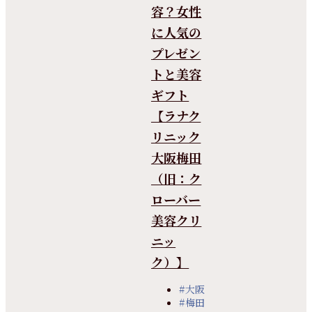
容？女性
に人気の
プレゼン
トと美容
ギフト
【ラナク
リニック
大阪梅田
（旧：ク
ローバー
美容クリ
ニッ
ク）】
#大阪
#梅田