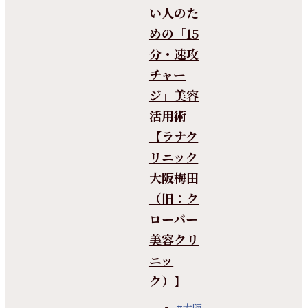
い人のた
めの「15
分・速攻
チャー
ジ」美容
活用術
【ラナク
リニック
大阪梅田
（旧：ク
ローバー
美容クリ
ニッ
ク）】
#大阪