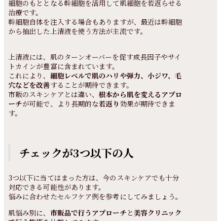
細胞のもととなる幹細胞を活用して肌細胞を若返らせる
治療です。
幹細胞自体を注入する場合もありますが、最近は幹細胞
から抽出した上清液を使う方法が主流です。
上清液には、肌のターンオーバーを促す成長因子やサイ
トカインが豊富に含まれています。
これにより、
細胞レベルで肌のハリや弾力、小ジワ、毛
穴などを改善
することが期待できます。
市販のスキンケアとは違い、
根本から肌を変えるアプロ
ーチ
が可能で、より長期的な
若返り
効果が期待できま
す。
チェックが3つ以下の人
3つ以下に当てはまった方は、今のスキンケアでも十分
対応できる可能性があります。
悩みに合わせたセルフケア例を参考にしてみましょう。
肌悩み別に、
市販品で行うアプローチ
と
美容クリニック