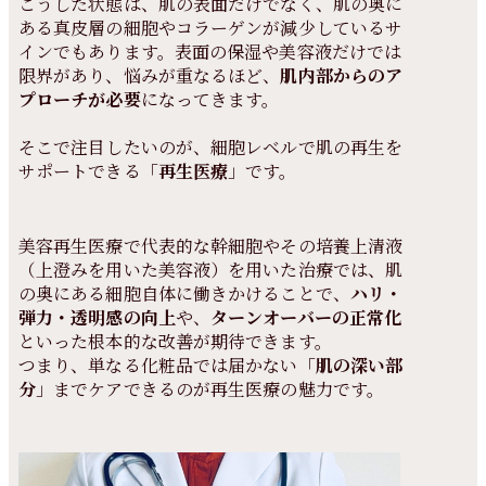
こうした状態は、肌の表面だけでなく、肌の奥に
ある真皮層の細胞やコラーゲンが減少しているサ
インでもあります。表面の保湿や美容液だけでは
限界があり、悩みが重なるほど、
肌内部からのア
プローチが必要
になってきます。
そこで注目したいのが、細胞レベルで肌の再生を
サポートできる「
再生医療
」です。
美容再生医療で代表的な幹細胞やその培養上清液
（上澄みを用いた美容液）を用いた治療では、肌
の奥にある細胞自体に働きかけることで、
ハリ・
弾力・透明感の向上
や、
ターンオーバーの正常化
といった根本的な改善が期待できます。
つまり、単なる化粧品では届かない「
肌の深い部
分
」までケアできるのが再生医療の魅力です。