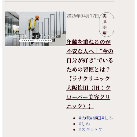
美
2026年04月17日
肌
治
療
年齢を重ねるのが
不安な人へ｜“今の
自分が好き”でいる
ための習慣とは？
【ラナクリニック
大阪梅田（旧：ク
ローバー美容クリ
ニック）】
#大阪
#梅田
#しみ
#しわ
#スキンケア