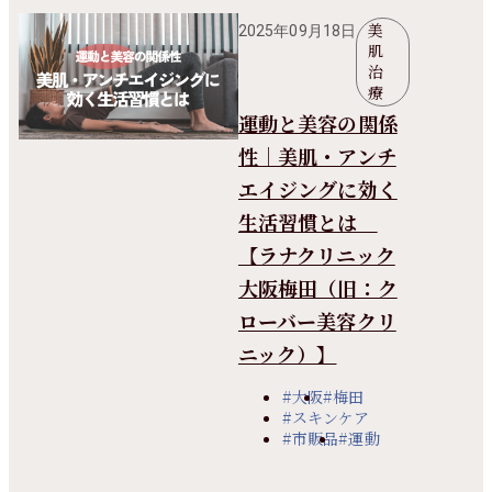
美
2025年09月18日
肌
治
療
運動と美容の関係
性｜美肌・アンチ
エイジングに効く
生活習慣とは
【ラナクリニック
大阪梅田（旧：ク
ローバー美容クリ
ニック）】
#大阪
#梅田
#スキンケア
#市販品
#運動