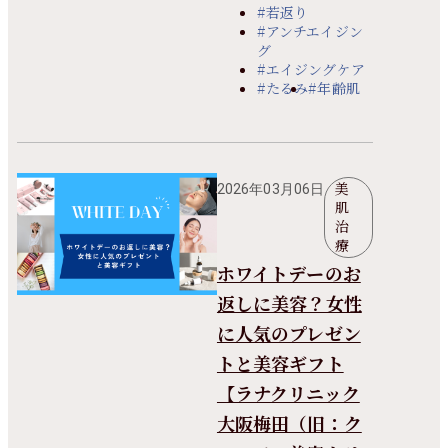
#若返り
#アンチエイジン
グ
#エイジングケア
#たるみ
#年齢肌
美
2026年03月06日
肌
治
療
ホワイトデーのお
返しに美容？女性
に人気のプレゼン
トと美容ギフト
【ラナクリニック
大阪梅田（旧：ク