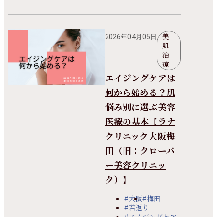
美
2026年04月05日
肌
治
療
エイジングケアは
何から始める？肌
悩み別に選ぶ美容
医療の基本【ラナ
クリニック大阪梅
田（旧：クローバ
ー美容クリニッ
ク）】
#大阪
#梅田
#若返り
#エイジングケア