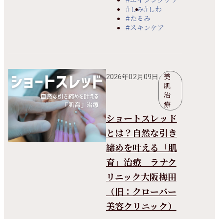
#しみ
#しわ
#たるみ
#スキンケア
美
2026年02月09日
肌
治
療
ショートスレッド
とは？自然な引き
締めを叶える「肌
育」治療 ラナク
リニック大阪梅田
（旧：クローバー
美容クリニック）