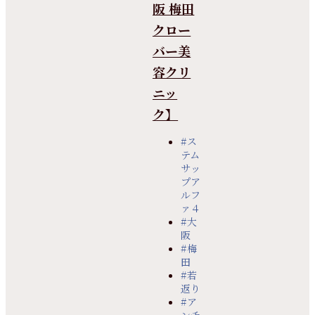
阪 梅田
クロー
バー美
容クリ
ニッ
ク】
#ス
テム
サッ
プア
ルフ
ァ４
#大
阪
#梅
田
#若
返り
#ア
ンチ