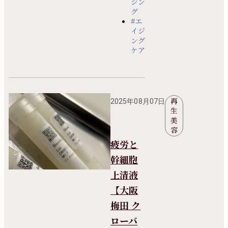
ジン
グ
#エ
イジ
ング
ケア
再
2025年08月07日
生
美
容
疲労と
幹細胞
上清液
【大阪
梅田 ク
ローバ