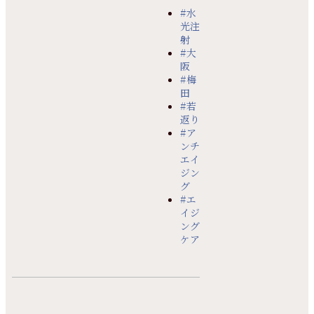
#水
光注
射
#大
阪
#梅
田
#若
返り
#ア
ンチ
エイ
ジン
グ
#エ
イジ
ング
ケア