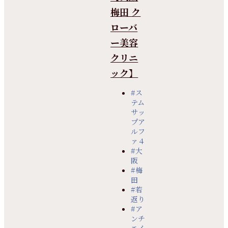
梅田 ク
ローバ
ー美容
クリニ
ック】
#ス
テム
サッ
プア
ルフ
ァ４
#大
阪
#梅
田
#若
返り
#ア
ンチ
エイ