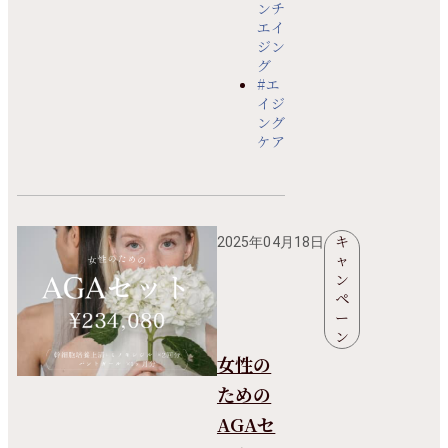
ンチ
エイ
ジン
グ
#エ
イジ
ング
ケア
キ
2025年04月18日
ャ
ン
ペ
ー
ン
女性の
ための
AGAセ