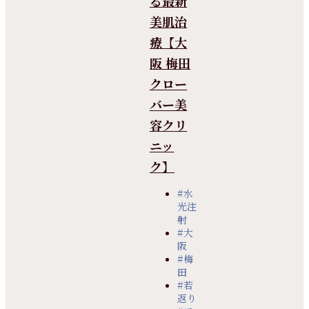
る最新
美肌治
療【大
阪 梅田
クロー
バー美
容クリ
ニッ
ク】
#水
光注
射
#大
阪
#梅
田
#若
返り