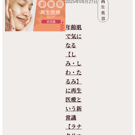
再
2025年08月21日
生
美
容
年齢肌
で気に
なる
【し
み・し
わ・た
るみ】
に再生
医療と
いう新
常識
【ラナ