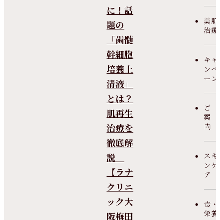
に！話
美肌
題の
治療
「歯髄
幹細胞
キャ
培養上
ンペ
ーン
清液」
とは？
ご
肌再生
案
治療を
内
徹底解
説
スキ
ンケ
【ラナ
ア
クリニ
ック大
食・
栄養
阪梅田