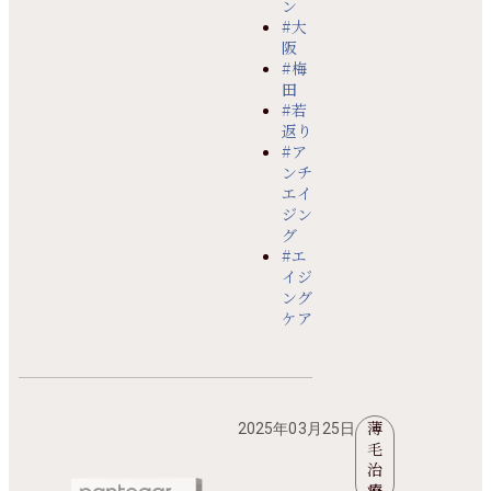
ン
#大
阪
#梅
田
#若
返り
#ア
ンチ
エイ
ジン
グ
#エ
イジ
ング
ケア
薄
2025年03月25日
毛
治
療