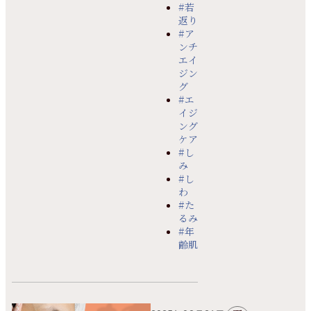
#若
返り
#ア
ンチ
エイ
ジン
グ
#エ
イジ
ング
ケア
#し
み
#し
わ
#た
るみ
#年
齢肌