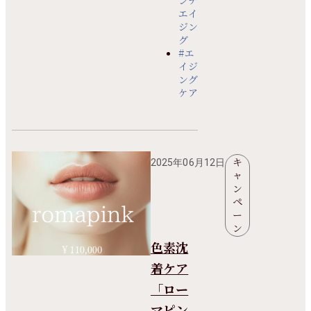
エイ
ジン
グ
#エ
イジ
ング
ケア
キ
2025年06月12日
ャ
ン
ペ
ー
ン
色素沈
着ケア
「ロー
マピン