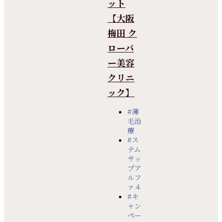
ット
【大阪
梅田 ク
ローバ
ー美容
クリニ
ック】
#薄
毛治
療
#ス
テム
サッ
プア
ルフ
ァ４
#キ
ャン
ペー