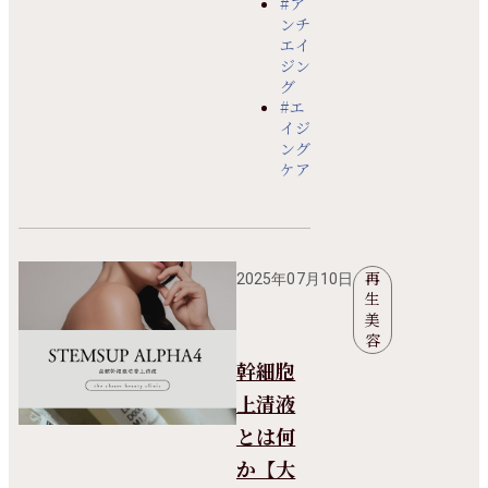
#ア
ンチ
エイ
ジン
グ
#エ
イジ
ング
ケア
再
2025年07月10日
生
美
容
幹細胞
上清液
とは何
か【大