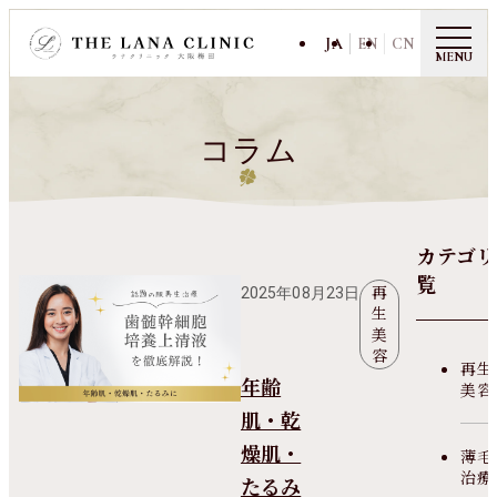
JA
EN
CN
MENU
コラム
カテゴリ
覧
再
2025年08月23日
生
美
容
再生
年齢
美容
肌・乾
燥肌・
薄毛
治療
たるみ