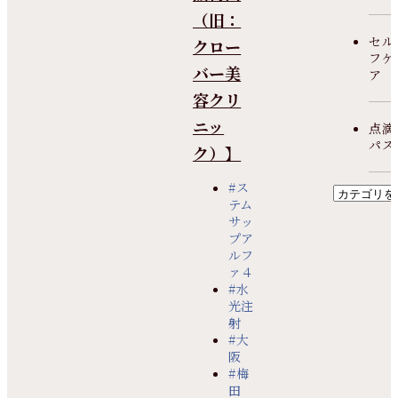
（旧：
セル
クロー
フケ
バー美
ア
容クリ
ニッ
点滴
パス
ク）】
#ス
テム
サッ
プア
ルフ
ァ４
#水
光注
射
#大
阪
#梅
田