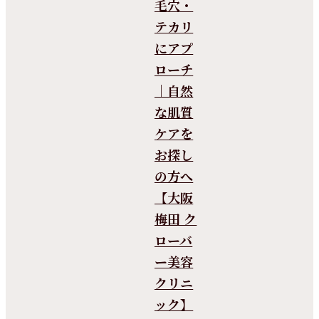
毛穴・
テカリ
にアプ
ローチ
｜自然
な肌質
ケアを
お探し
の方へ
【大阪
梅田 ク
ローバ
ー美容
クリニ
ック】