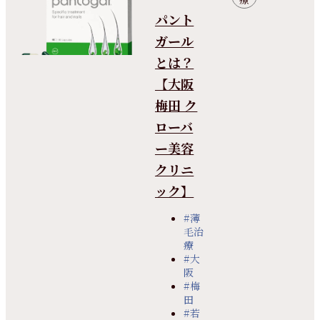
パント
ガール
とは？
【大阪
梅田 ク
ローバ
ー美容
クリニ
ック】
#薄
毛治
療
#大
阪
#梅
田
#若