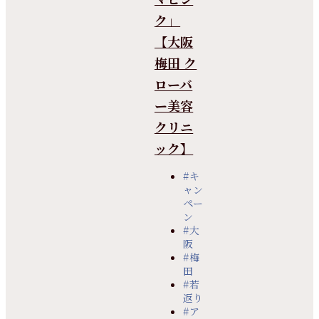
ク」
【大阪
梅田 ク
ローバ
ー美容
クリニ
ック】
#キ
ャン
ペー
ン
#大
阪
#梅
田
#若
返り
#ア