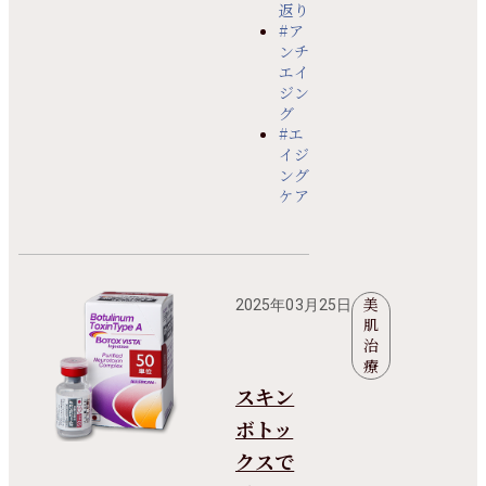
返り
#ア
ンチ
エイ
ジン
グ
#エ
イジ
ング
ケア
美
2025年03月25日
肌
治
療
スキン
ボトッ
クスで