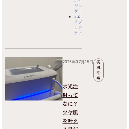
ジン
グ
#エ
イジ
ング
ケア
美
2025年07月15日
肌
治
療
水光注
射って
なに？
ツヤ肌
を叶え