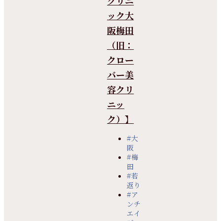
クリニ
ック大
阪梅田
（旧：
クロー
バー美
容クリ
ニッ
ク）】
#大
阪
#梅
田
#若
返り
#ア
ンチ
エイ