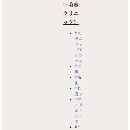
ー美容
クリニ
ック】
#ス
テム
サッ
プア
ルフ
ァ４
#大
阪
#梅
田
#若
返り
#ア
ンチ
エイ
ジン
グ
#エ