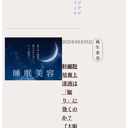
イジ
ング
ケア
再
2025年08月05日
生
美
容
幹細胞
培養上
清液は
「眠
り」に
効くの
か？
【大阪