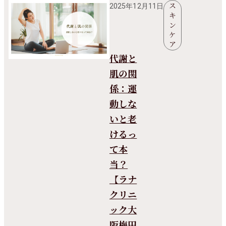
ス
2025年12月11日
キ
ン
ケ
ア
代謝と
肌の関
係：運
動しな
いと老
けるっ
て本
当？
【ラナ
クリニ
ック大
阪梅田