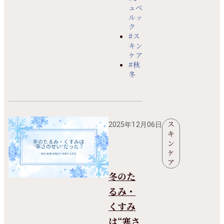
ュベ
ルッ
ク
#ス
キン
ケア
#秋
冬
ス
2025年12月06日
キ
ン
ケ
ア
冬のた
るみ・
くすみ
は“寒さ