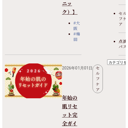
ニッ
ク）】
セル
フケ
#大
ア
阪
#梅
田
点滴
パス
セ
2026年01月01日
ル
フ
ケ
ア
年始の
肌リセ
ット完
全ガイ