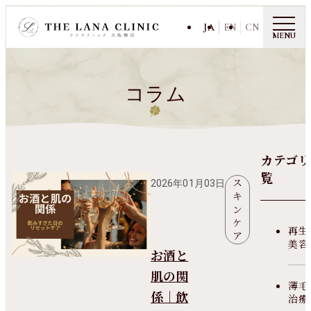
JA
EN
CN
MENU
コラム
カテゴリ
覧
ス
2026年01月03日
キ
ン
ケ
再生
ア
美容
お酒と
肌の関
薄毛
係｜飲
治療