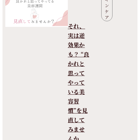
ン
ケ
ア
それ、
実は逆
効果か
も？ “良
かれと
思って
やって
いる美
容習
慣”を見
直して
みませ
んか