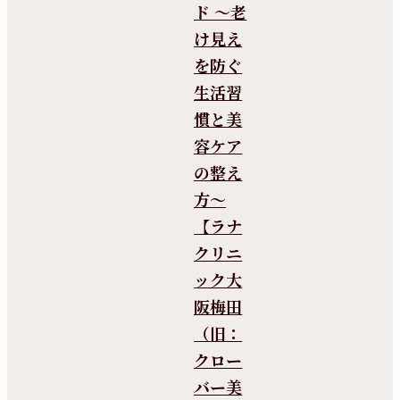
ド 〜老
け見え
を防ぐ
生活習
慣と美
容ケア
の整え
方〜
【ラナ
クリニ
ック大
阪梅田
（旧：
クロー
バー美