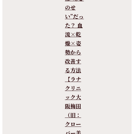
のせ
い”だっ
た？ 血
流×乾
燥×姿
勢から
改善す
る方法
【ラナ
クリニ
ック大
阪梅田
（旧：
クロー
バー美