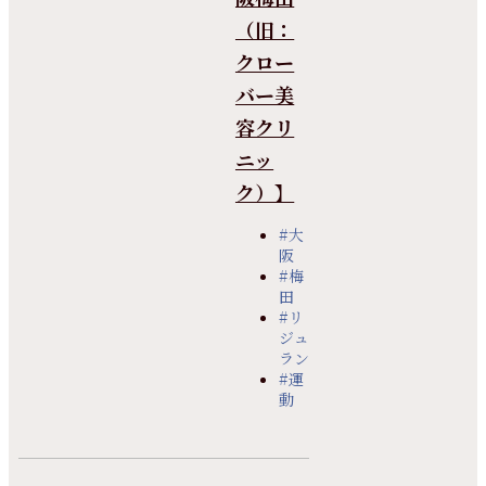
（旧：
クロー
バー美
容クリ
ニッ
ク）】
#大
阪
#梅
田
#リ
ジュ
ラン
#運
動