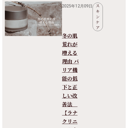
ス
2025年12月09日
キ
ン
ケ
ア
冬の肌
荒れが
増える
理由 バ
リア機
能の低
下と正
しい改
善法
【ラナ
クリニ