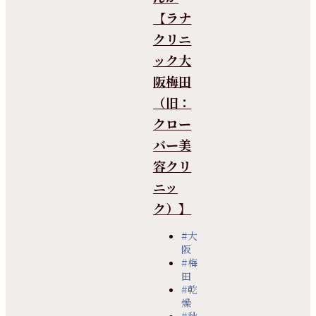
【ラナ
クリニ
ック大
阪梅田
（旧：
クロー
バー美
容クリ
ニッ
ク）】
#大
阪
#梅
田
#乾
燥
#秋