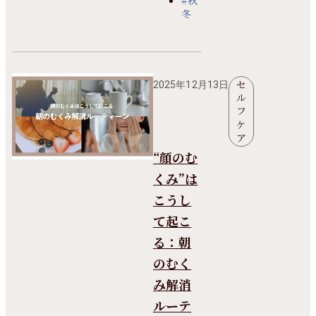
冬
セ
2025年12月13日
ル
フ
ケ
ア
“顔のむ
くみ”は
こうし
て起こ
る：朝
のむく
み解消
ルーテ