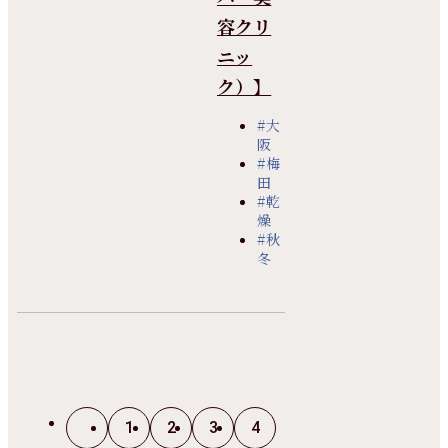
容クリ
ニッ
ク）】
#大
阪
#梅
田
#乾
燥
#秋
冬
1
2
3
4