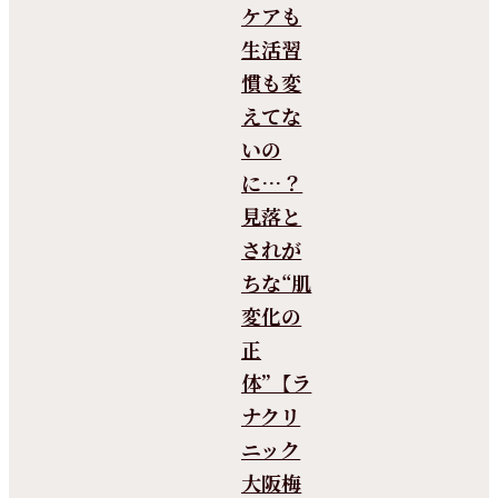
ケアも
生活習
慣も変
えてな
いの
に…？
見落と
されが
ちな“肌
変化の
正
体”【ラ
ナクリ
ニック
大阪梅