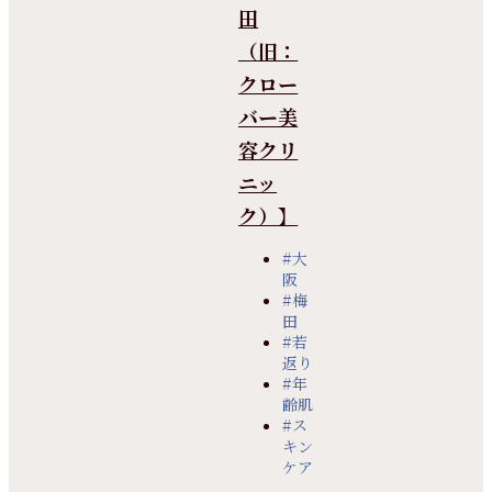
田
（旧：
クロー
バー美
容クリ
ニッ
ク）】
#大
阪
#梅
田
#若
返り
#年
齢肌
#ス
キン
ケア