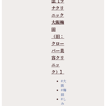
法【ラ
ナクリ
ニック
大阪梅
田
（旧：
クロー
バー美
容クリ
ニッ
ク）】
#大
阪
#梅
田
#し
み