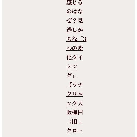
感じる
のはな
ぜ？見
逃しが
ちな「3
つの変
化タイ
ミン
グ」
【ラナ
クリニ
ック大
阪梅田
（旧：
クロー