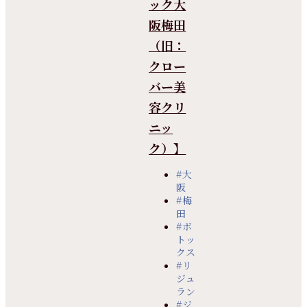
ック大
阪梅田
（旧：
クロー
バー美
容クリ
ニッ
ク）】
#大
阪
#梅
田
#ボ
トッ
クス
#リ
ジュ
ラン
#ジ