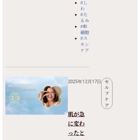
#し
わ
#た
るみ
#幹
細胞
#ス
キン
ケア
セ
2025年12月17日
ル
フ
ケ
ア
肌が急
に変わ
ったと