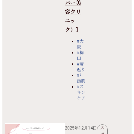
バー美
容クリ
ニッ
ク）】
#大
阪
#梅
田
#若
返り
#年
齢肌
#ス
キン
ケア
ス
2025年12月14日
キ