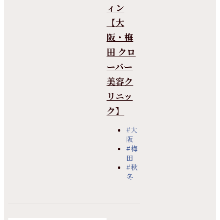
ィン
【大
阪・梅
田 クロ
ーバー
美容ク
リニッ
ク】
#大
阪
#梅
田
#秋
冬