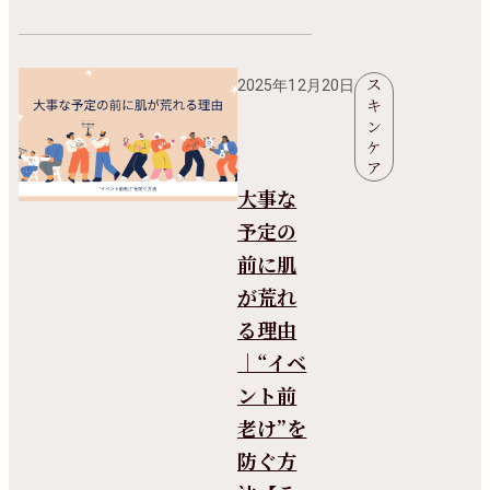
ス
2025年12月20日
キ
ン
ケ
ア
大事な
予定の
前に肌
が荒れ
る理由
｜“イベ
ント前
老け”を
防ぐ方