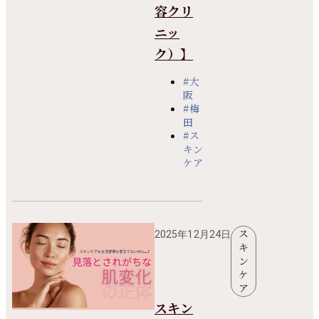
容クリ
ニッ
ク）】
#大
阪
#梅
田
#ス
キン
ケア
ス
2025年12月24日
キ
ン
ケ
ア
スキン