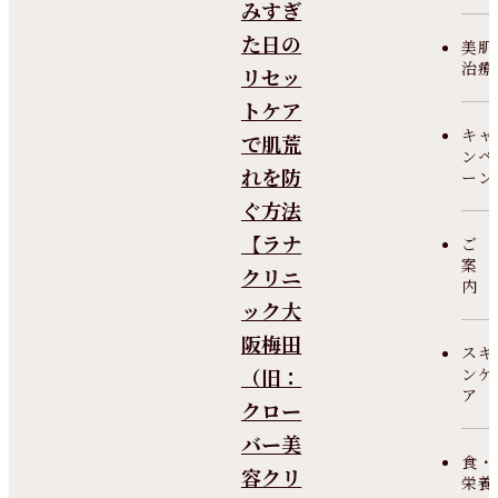
みすぎ
た日の
美肌
治療
リセッ
トケア
キャ
で肌荒
ンペ
れを防
ーン
ぐ方法
【ラナ
ご
案
クリニ
内
ック大
阪梅田
スキ
（旧：
ンケ
ア
クロー
バー美
食・
容クリ
栄養