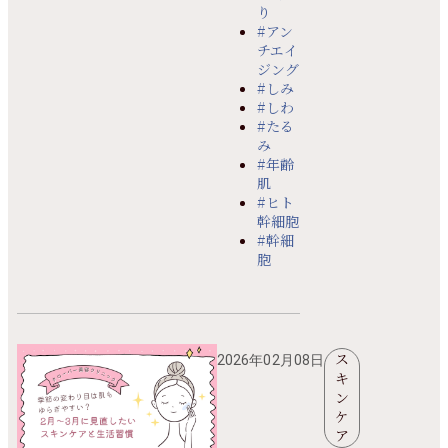
り
#アン
チエイ
ジング
#しみ
#しわ
#たる
み
#年齢
肌
#ヒト
幹細胞
#幹細
胞
ス
2026年02月08日
キ
ン
ケ
ア