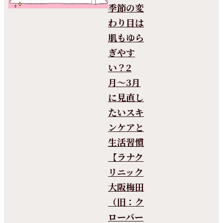
季節の変
わり目は
肌もゆら
ぎやす
い？2
月〜3月
に見直し
たいスキ
ンケアと
生活習慣
【ラナク
リニック
大阪梅田
（旧：ク
ローバー