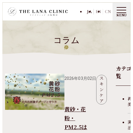
JA
EN
CN
MENU
コラム
カテゴ
覧
ス
2026年03月02日
キ
ン
ケ
再
ア
美
黄砂・花
粉・
薄
PM2.5は
治