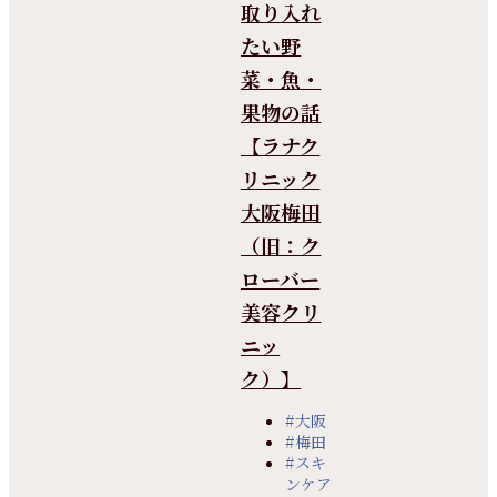
取り入れ
たい野
菜・魚・
果物の話
【ラナク
リニック
大阪梅田
（旧：ク
ローバー
美容クリ
ニッ
ク）】
#大阪
#梅田
#スキ
ンケア