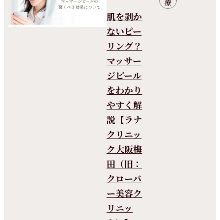
療
肌を剥か
ないピー
リング？
マッサー
ジピール
をわかり
やすく解
説【ラナ
クリニッ
ク大阪梅
田（旧：
クローバ
ー美容ク
リニッ