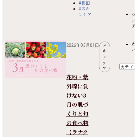
#梅田
#スキ
セ
ンケア
フ
ア
点
ス
2026年03月01日
パ
キ
ン
ケ
ア
花粉・紫
外線に負
けない3
月の肌づ
くりと旬
の食べ物
【ラナク