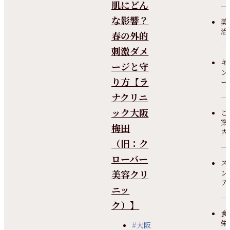
肌にどん
な影響？
美
治
春の外的
刺激ダメ
キ
ージと守
ン
り方【ラ
ー
ナクリニ
ック大阪
ご
案
梅田
内
（旧：ク
ローバー
ス
美容クリ
ン
ア
ニッ
ク）】
食
栄
#大阪