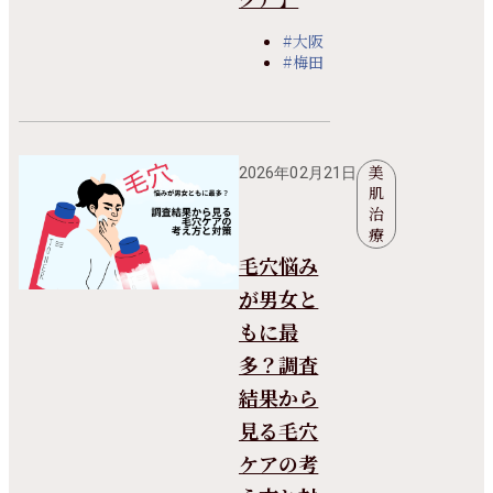
#大阪
#梅田
美
2026年02月21日
肌
治
療
毛穴悩み
が男女と
もに最
多？調査
結果から
見る毛穴
ケアの考