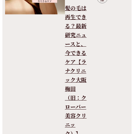
髪の毛は
再生でき
る？最新
研究ニュ
ースと、
今できる
ケア【ラ
ナクリニ
ック大阪
梅田
（旧：ク
ローバー
美容クリ
ニッ
ク）】