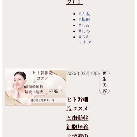
ク）】
#大阪
#梅田
#しみ
#しわ
#スキ
ンケア
再
2026年02月10日
生
美
容
ヒト幹細
胞コスメ
と歯髄幹
細胞培養
上清液の