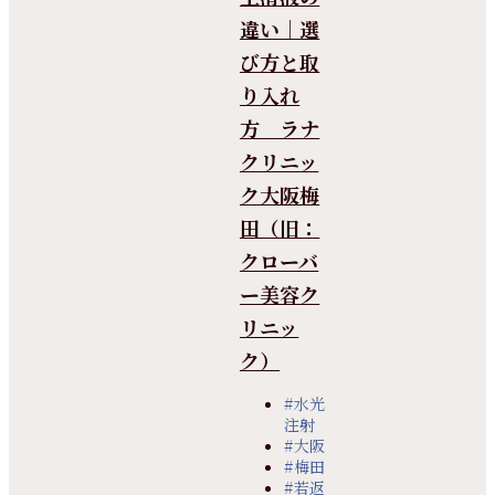
違い｜選
び方と取
り入れ
方 ラナ
クリニッ
ク大阪梅
田（旧：
クローバ
ー美容ク
リニッ
ク）
#水光
注射
#大阪
#梅田
#若返