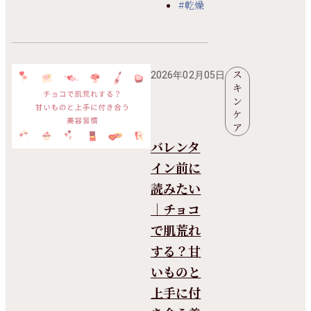
#乾燥
ス
2026年02月05日
キ
ン
ケ
ア
バレンタ
イン前に
読みたい
｜チョコ
で肌荒れ
する？甘
いものと
上手に付