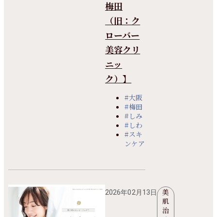
梅田
（旧：ク
ローバー
美容クリ
ニッ
ク）】
#大阪
#梅田
#しみ
#しわ
#スキ
ンケア
美
2026年02月13日
肌
治