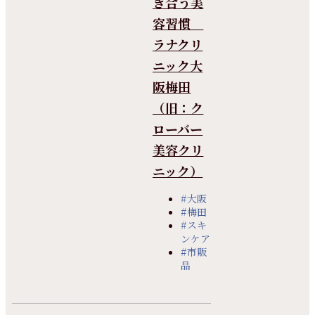
き合う美
容習慣
ラナクリ
ニック大
阪梅田
（旧：ク
ローバー
美容クリ
ニック）
#大阪
#梅田
#スキ
ンケア
#市販
品