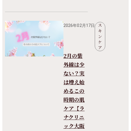
ス
2026年02月17日
キ
ン
ケ
ア
2月の紫
外線は少
ない？実
は増え始
めるこの
時期の肌
ケア【ラ
ナクリニ
ック大阪