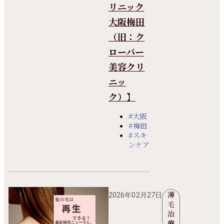
リニック
大阪梅田
（旧：ク
ローバー
美容クリ
ニッ
ク）】
#大阪
#梅田
#スキ
ンケア
薄
2026年02月27日
毛
治
療