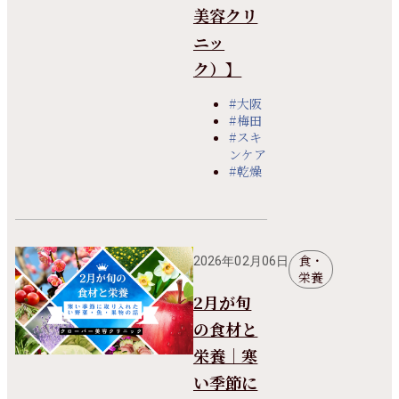
美容クリ
ニッ
ク）】
#大阪
#梅田
#スキ
ンケア
#乾燥
食・
2026年02月06日
栄養
2月が旬
の食材と
栄養｜寒
い季節に