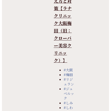
え方と対
策【ラナ
クリニッ
ク大阪梅
田（旧：
クローバ
ー美容ク
リニッ
ク）】
#大阪
#梅田
#リジ
ュラン
#ジュ
ベルッ
ク
#しみ
#しわ